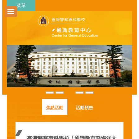
跳
菜單
到
主
要
內
容
區
中華民國軍警院校通識教育策略聯盟九
校簽約儀式暨第四屆全人教育與軍人武
德品格教育學術研討會
焦點活動
活動預告
臺灣警察專科學校「通識教育暨海洋文